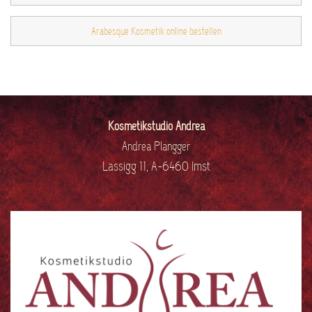
Arabesque Kosmetik online bestellen
Kosmetikstudio Andrea
Andrea Plangger
Lassigg 11, A-6460 Imst